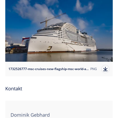
1732526777-msc-cruises-new-flagship-msc-world-america-in-her-final-stages-of-construction?auto=format
PNG
Kontakt
Dominik Gebhard