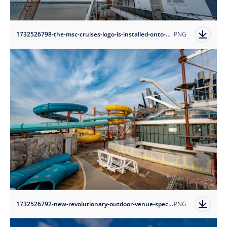
1732526798-the-msc-cruises-logo-is-installed-onto-new-flagship-msc-world-america?auto=format
PNG
1732526792-new-revolutionary-outdoor-venue-specially-for-families-the-harbour-located-in-the-family-aventura-district?auto=format
PNG