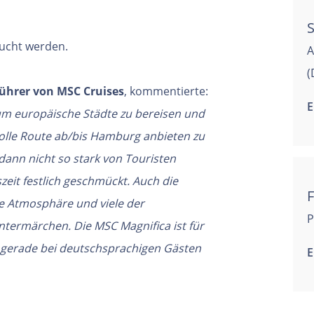
S
ucht werden.
A
(
führer von MSC Cruises
, kommentierte:
E
, um europäische Städte zu bereisen und
tolle Route ab/bis Hamburg anbieten zu
dann nicht so stark von Touristen
eit festlich geschmückt. Auch die
F
e Atmosphäre und viele der
P
ntermärchen. Die MSC Magnifica ist für
ist gerade bei deutschsprachigen Gästen
E