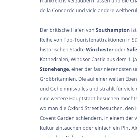
Frankreichs verzaubern lassen und die Ch
de la Concorde und viele andere weltber
Der britische Hafen von
Southampton
is
Reihe von Top-Touristenattraktionen in S
historischen Städte
Winchester
oder
Sali
Kathedralen, Windsor Castle aus dem 1. J
Stonehenge
, einer der faszinierendsten 
Großbritannien. Die auf einer weiten Ebe
und Geheimnisvolles und strahlt für viel
eine weitere Hauptstadt besuchen möchte
wo man die Oxford Street besuchen, den 
Covent Garden schlendern, in einem der v
Kultur eintauchen oder einfach ein Pint A