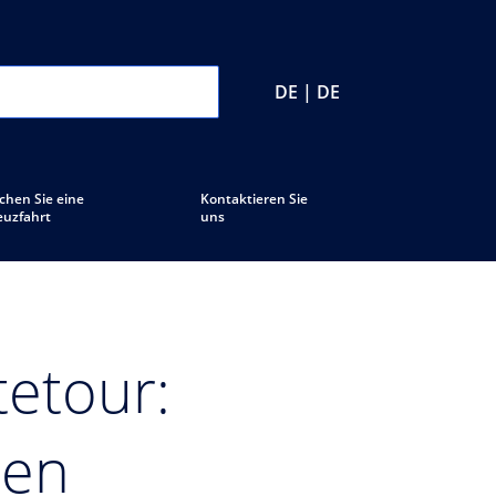
DE | DE
chen Sie eine
Kontaktieren Sie
euzfahrt
uns
tetour:
hen