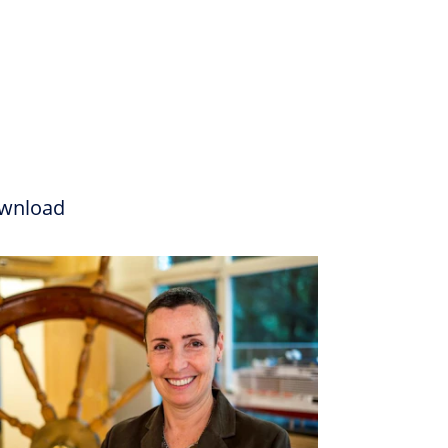
wnload