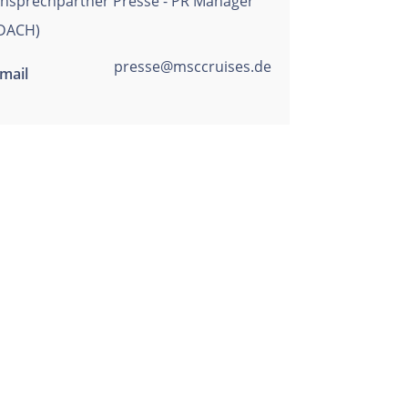
nsprechpartner Presse - PR Manager
DACH)
presse@msccruises.de
mail