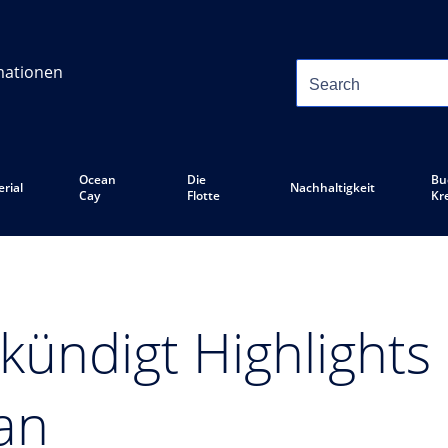
mationen
Ocean
Die
Bu
rial
Nachhaltigkeit
Cay
Flotte
Kr
kündigt Highlights
an