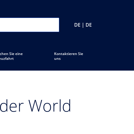
DE | DE
chen Sie eine
Kontaktieren Sie
euzfahrt
uns
 der World