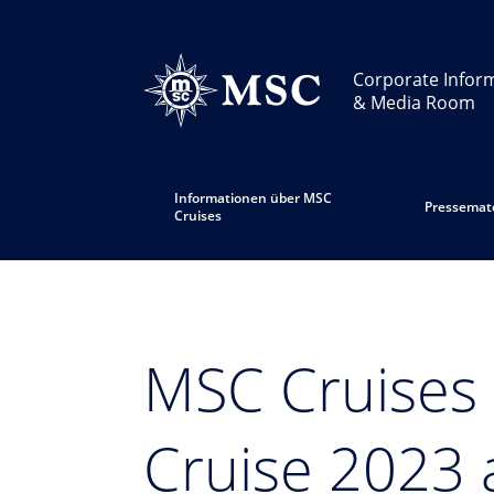
Corporate Infor
& Media Room
Informationen über MSC
Pressemate
Cruises
MSC Cruises 
Cruise 2023 