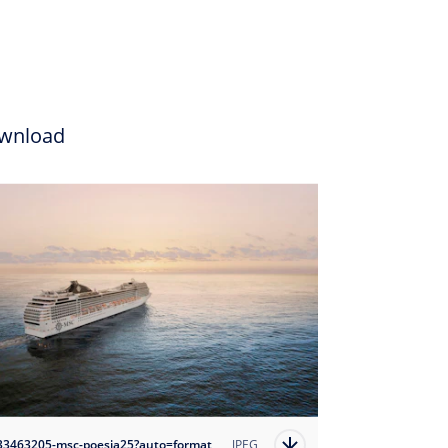
wnload
33463205-msc-poesia25?auto=format
JPEG