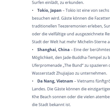
Surfen einlädt, zu erkunden.
•
Tokio, Japan
– Tokio ist eine von sech
besuchen wird. Gäste können die Facetten 
traditionellen Teezeremonien erleben, S
oder die vielfältige und ausgezeichnete 
Stadt der Welt hat mehr Michelin-Sterne al
•
Shanghai, China
– Eine der berühmtes
Möglichkeit, den Jade-Buddha-Tempel zu 
Uferpromenade „The Bund“ zu spazieren o
Wasserstadt Zhujiajiao zu unternehmen.
•
Da Nang, Vietnam
– Vietnams fünftgrö
Landes. Die Gäste können die einzigartig
Khe Beach sonnen oder die vielen atemb
die Stadt bekannt ist.