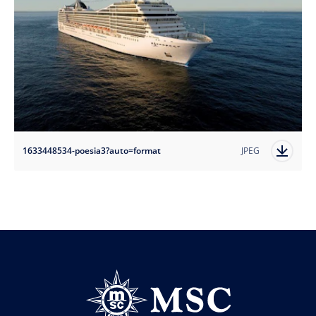
1633448534-poesia3?auto=format
JPEG