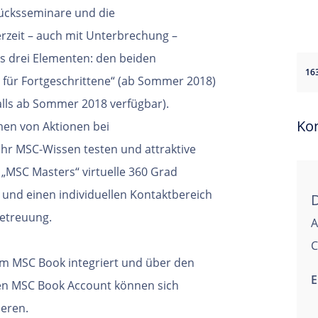
ücksseminare und die
erzeit – auch mit Unterbrechung –
s drei Elementen: den beiden
16
für Fortgeschrittene“ (ab Sommer 2018)
lls ab Sommer 2018 verfügbar).
Ko
men von Aktionen bei
ihr MSC-Wissen testen und attraktive
„MSC Masters“ virtuelle 360 Grad
 und einen individuellen
Kontaktbereich
betreuung.
A
C
rm MSC Book integriert und über
den
E
inen MSC Book Account können
sich
ieren.