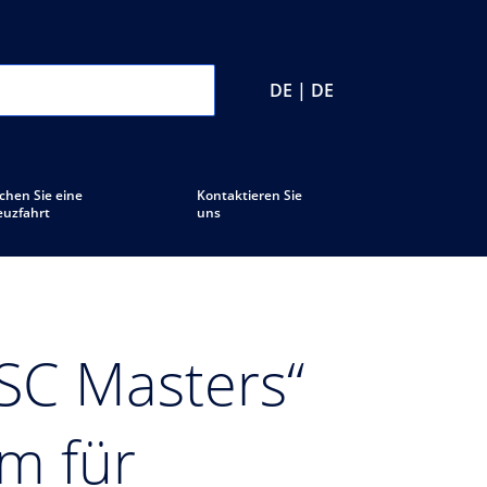
DE | DE
chen Sie eine
Kontaktieren Sie
euzfahrt
uns
SC Masters“
m für