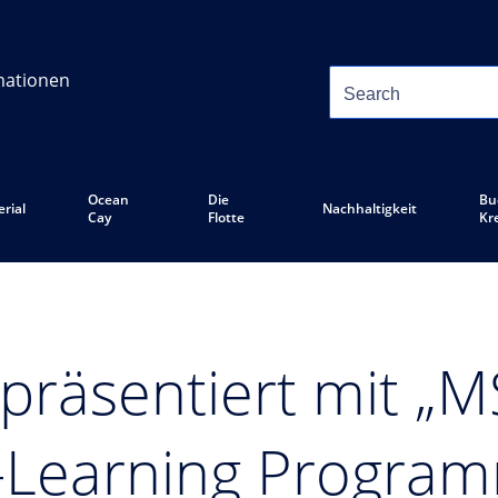
mationen
Ocean
Die
Bu
rial
Nachhaltigkeit
Cay
Flotte
Kr
präsentiert mit „M
-Learning Program