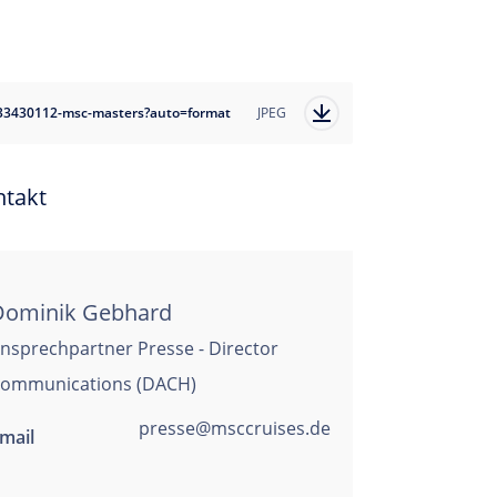
33430112-msc-masters?auto=format
JPEG
ntakt
Dominik Gebhard
nsprechpartner Presse - Director
ommunications (DACH)
presse@msccruises.de
mail