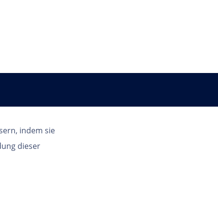
Land
sern, indem sie
dung dieser
DE | DE
© Copyright 2023 MSC Cruises SA