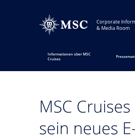
Corporate Infor
& Media Room
Informationen über MSC
Pressemate
Cruises
MSC Cruises 
sein neues E