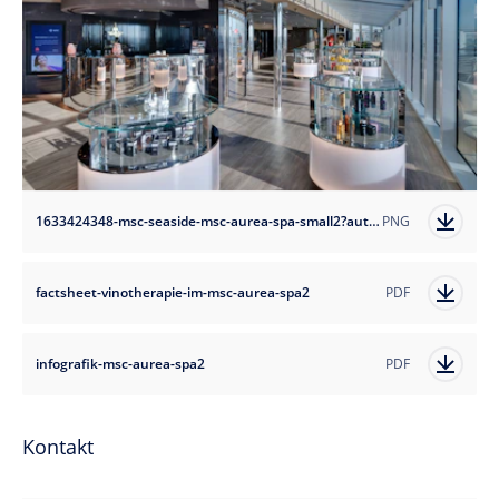
1633424348-msc-seaside-msc-aurea-spa-small2?auto=format
PNG
factsheet-vinotherapie-im-msc-aurea-spa2
PDF
infografik-msc-aurea-spa2
PDF
Kontakt