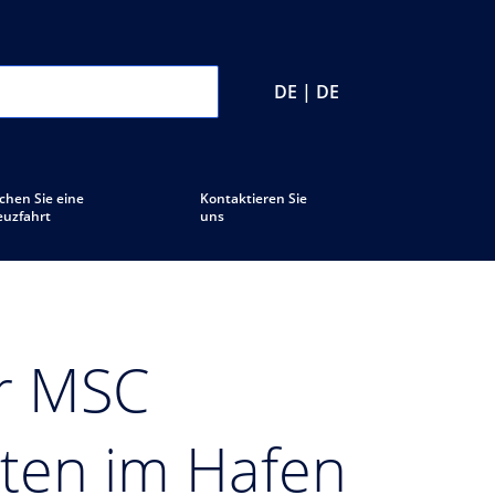
DE | DE
chen Sie eine
Kontaktieren Sie
euzfahrt
uns
er MSC
sten im Hafen