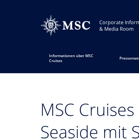
Corporate Infor
& Media Room
Informationen über MSC
Pressemate
Cruises
MSC Cruises 
Seaside mit 