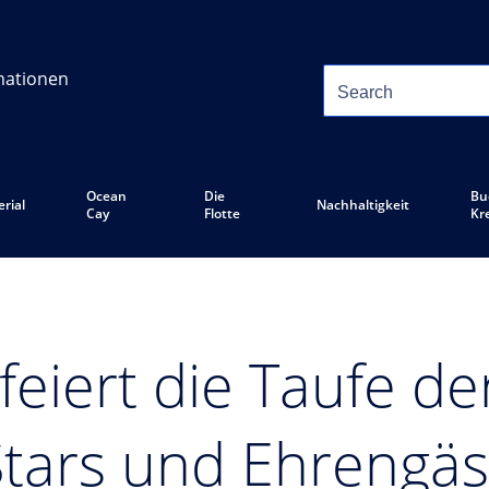
mationen
Ocean
Die
Bu
rial
Nachhaltigkeit
Cay
Flotte
Kr
feiert die Taufe d
Stars und Ehrengä