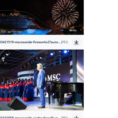
1633421519-mscseaside-fireworks2?auto=format
JPEG
1633421558-mscseaside-andreabocelli-voicesofhaiti?auto=format
JPEG