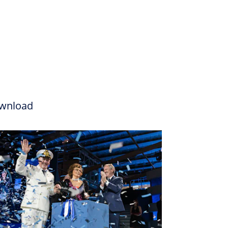
wnload