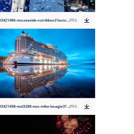
1633421486-mscseaside-cutribbon2?auto=format
JPEG
1633421498-mxl3288-msc-mike-louagie3?auto=format
JPEG