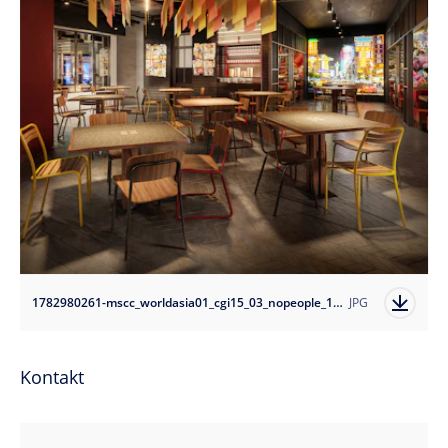
1782980261-mscc_worldasia01_cgi15_03_nopeople_10k?auto=format
JPG
Kontakt