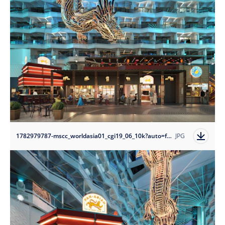
1782979787-mscc_worldasia01_cgi19_06_10k?auto=format
JPG