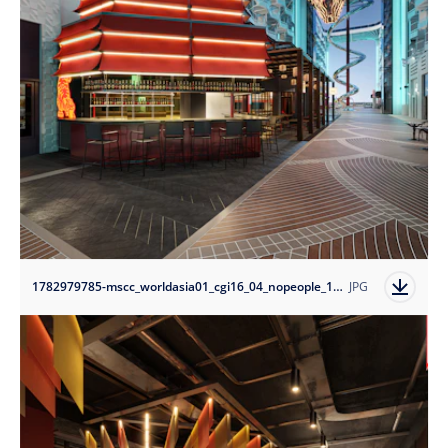
1782979785-mscc_worldasia01_cgi16_04_nopeople_10k?auto=format
JPG