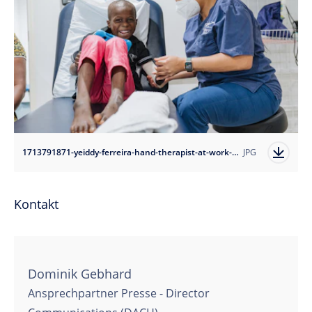
1713791871-yeiddy-ferreira-hand-therapist-at-work-with-a-plastics-patient-2023-mercy-ships-photo-credit-tirsa-tapia-zamora?auto=format
JPG
Kontakt
Dominik Gebhard
Ansprechpartner Presse - Director