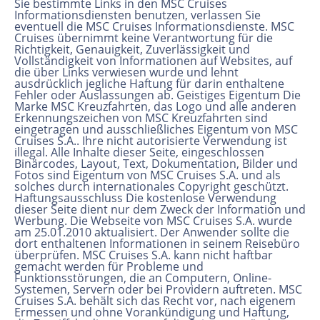
Sie bestimmte Links in den MSC Cruises
Informationsdiensten benutzen, verlassen Sie
eventuell die MSC Cruises Informationsdienste. MSC
Cruises übernimmt keine Verantwortung für die
Richtigkeit, Genauigkeit, Zuverlässigkeit und
Vollständigkeit von Informationen auf Websites, auf
die über Links verwiesen wurde und lehnt
ausdrücklich jegliche Haftung für darin enthaltene
Fehler oder Auslassungen ab. Geistiges Eigentum Die
Marke MSC Kreuzfahrten, das Logo und alle anderen
Erkennungszeichen von MSC Kreuzfahrten sind
eingetragen und ausschließliches Eigentum von MSC
Cruises S.A.. Ihre nicht autorisierte Verwendung ist
illegal. Alle Inhalte dieser Seite, eingeschlossen
Binärcodes, Layout, Text, Dokumentation, Bilder und
Fotos sind Eigentum von MSC Cruises S.A. und als
solches durch internationales Copyright geschützt.
Haftungsausschluss Die kostenlose Verwendung
dieser Seite dient nur dem Zweck der Information und
Werbung. Die Webseite von MSC Cruises S.A. wurde
am 25.01.2010 aktualisiert. Der Anwender sollte die
dort enthaltenen Informationen in seinem Reisebüro
überprüfen. MSC Cruises S.A. kann nicht haftbar
gemacht werden für Probleme und
Funktionsstörungen, die an Computern, Online-
Systemen, Servern oder bei Providern auftreten. MSC
Cruises S.A. behält sich das Recht vor, nach eigenem
Ermessen und ohne Vorankündigung und Haftung,