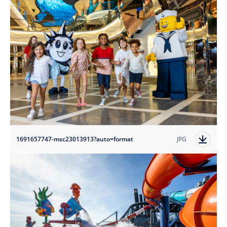
1691657747-msc23013913?auto=format
JPG