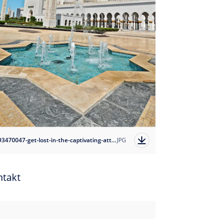
1693470047-get-lost-in-the-captivating-attractions-of-abu-dhabi?auto=format
JPG
ntakt