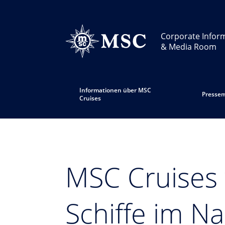
Corporate Infor
& Media Room
Informationen über MSC
Pressem
Cruises
MSC Cruises 
Schiffe im N