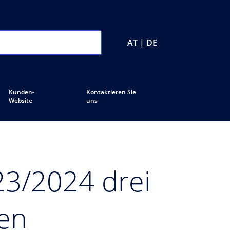
AT | DE
Kunden-
Kontaktieren Sie
Website
uns
23/2024 drei
zen