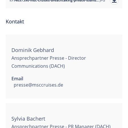
1714637590-msc-cruises-breathtaking-private-island-ocean-cay-msc-marine-reserve-offers-guests-the-ultimate-caribbean-escape?auto=format
JPG
Kontakt
Dominik Gebhard
Ansprechpartner Presse - Director
Communications (DACH)
Email
presse@msccruises.de
Sylvia Bachert
Ansprechpartner Presse - PR Manager (DACH)