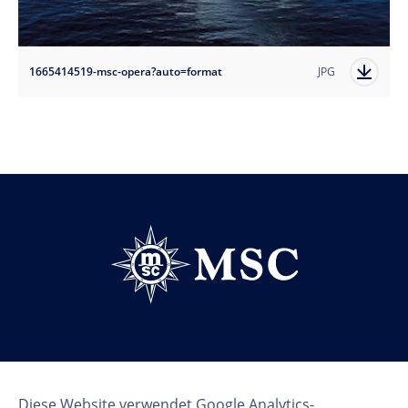
1665414519-msc-opera?auto=format
JPG
Follow us
Diese Website verwendet Google Analytics-