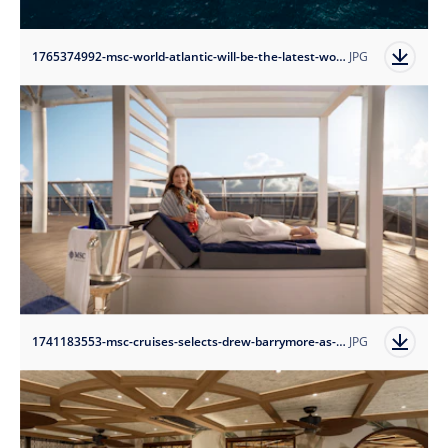
1765374992-msc-world-atlantic-will-be-the-latest-world-class-ship?auto=format
JPG
1741183553-msc-cruises-selects-drew-barrymore-as-godmother-of-new-flagship-msc-world-america?auto=format
JPG