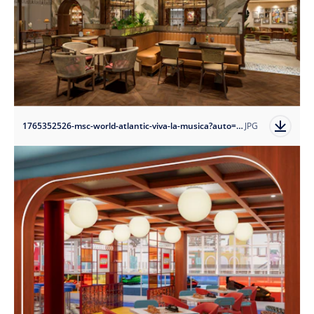
1765352526-msc-world-atlantic-viva-la-musica?auto=format
JPG