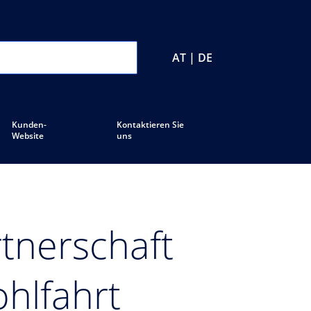
AT | DE
Kunden-
Kontaktieren Sie
Website
uns
rtnerschaft
hlfahrt