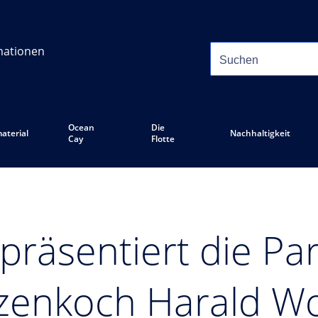
mationen
Ocean
Die
aterial
Nachhaltigkeit
Cay
Flotte
präsentiert die Pa
zenkoch Harald Wo