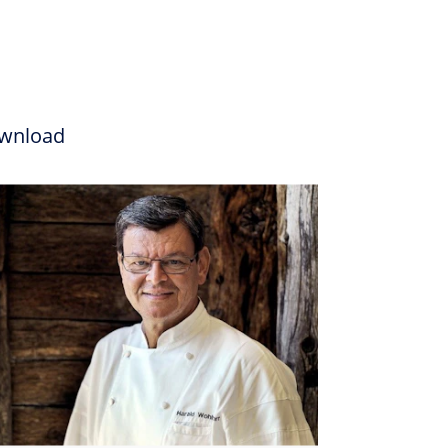
wnload