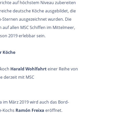
erichte
auf höchstem Niveau zubereiten
lreiche
deutsche Köche ausgebildet, die
in-Sternen
ausgezeichnet wurden. Die
n auf allen MSC
Schiffen im Mittelmeer,
ison 2019
erlebbar sein.
er Köche
efkoch
Harald Wohlfahrt
einer Reihe
von
e derzeit mit MSC
ma im März 2019 wird auch das Bord-
ne-Kochs
Ramón Freixa
eröffnet.