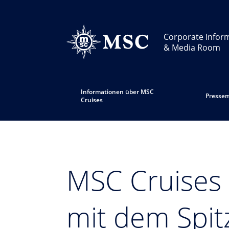
Corporate Infor
& Media Room
Informationen über MSC
Pressem
Cruises
MSC Cruises 
mit dem Spit