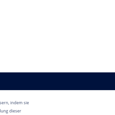
Land
sern, indem sie
dung dieser
AT | DE