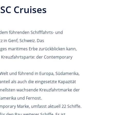
SC Cruises
dem führenden Schifffahrts- und
z in Genf, Schweiz. Das
nges maritimes Erbe zurückblicken kann,
r Kreuzfahrtsparte: der Contemporary
 Welt und führend in Europa, Südamerika,
teil als auch die eingesetzte Kapazität
chnellsten wachsende Kreuzfahrtmarke der
rdamerika und Fernost.
porary Marke, umfasst aktuell 22 Schiffe.
ür den Bau weiterer Schiffe. Es ist