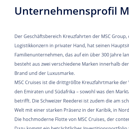
Unternehmensprofil M
Der Geschäftsbereich Kreuzfahrten der MSC Group, 
Logistikkonzern in privater Hand, hat seinen Hauptsit
Familienunternehmen, das auf ein über 300 Jahre la
besteht aus zwei verschiedene Marken innerhalb de
Brand und der Luxusmarke.
MSC Cruises ist die drittgrößte Kreuzfahrtmarke der
den Emiraten und Südafrika – sowohl was den Marktan
betrifft. Die Schweizer Reederei ist zudem die am s
Welt mit einer starken Präsenz in der Karibik, in No
Die hochmoderne Flotte von MSC Cruises, der contem
Dazu kommt ein beträchtliches Investitionsportfolio f