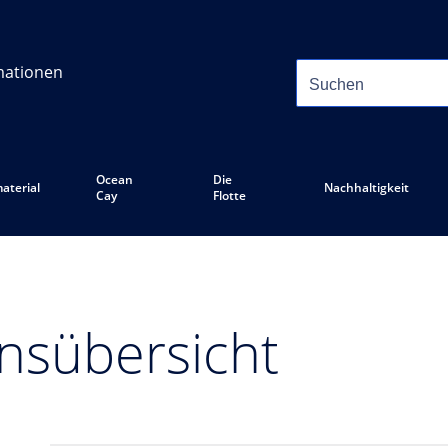
mationen
Ocean
Die
aterial
Nachhaltigkeit
Cay
Flotte
sübersicht